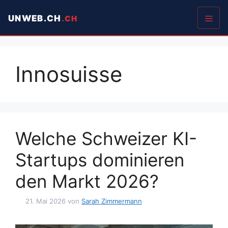
Springe
UNWEB.CH
zum
Inhalt
Men
Innosuisse
Welche Schweizer KI-
Startups dominieren
den Markt 2026?
21. Mai 2026
von
Sarah Zimmermann