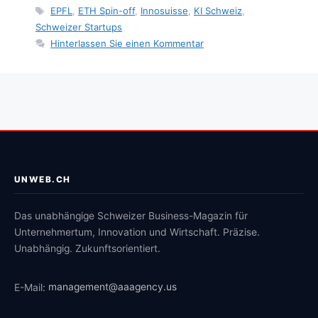
Tags
EPFL
,
ETH Spin-off
,
Innosuisse
,
KI Schweiz
,
Schweizer Startups
Hinterlassen Sie einen Kommentar
UNWEB.CH
Das unabhängige Schweizer Business-Magazin für
Unternehmertum, Innovation und Wirtschaft. Präzise.
Unabhängig. Zukunftsorientiert.
E-Mail:
management@aaagency.us