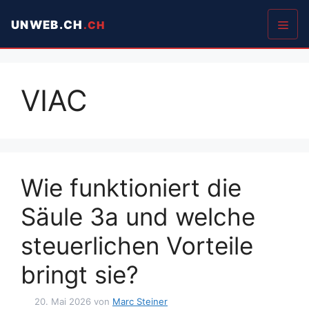
Springe
UNWEB.CH
zum
Inhalt
Men
VIAC
Wie funktioniert die
Säule 3a und welche
steuerlichen Vorteile
bringt sie?
20. Mai 2026
von
Marc Steiner