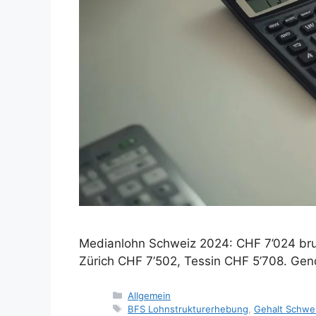
Medianlohn Schweiz 2024: CHF 7’024 bru
Zürich CHF 7’502, Tessin CHF 5’708. Gen
Kategorien
Allgemein
Tags
BFS Lohnstrukturerhebung
,
Gehalt Schwe