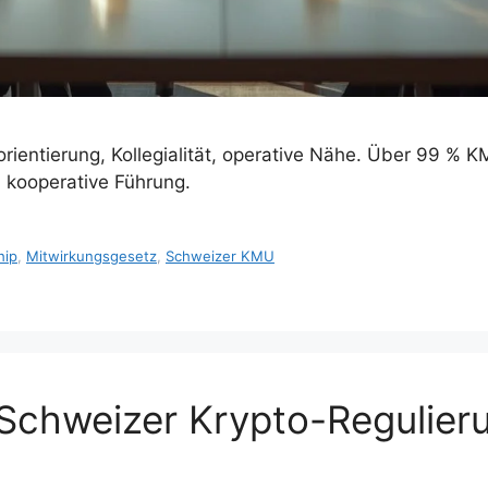
rientierung, Kollegialität, operative Nähe. Über 99 % 
. kooperative Führung.
hip
,
Mitwirkungsgesetz
,
Schweizer KMU
e Schweizer Krypto-Regulie