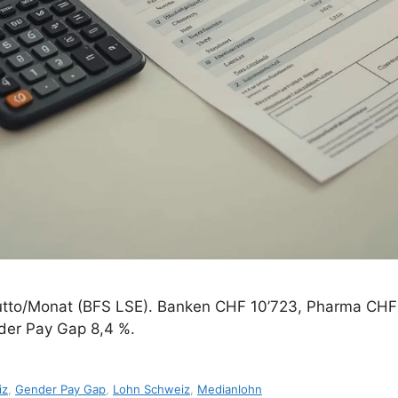
tto/Monat (BFS LSE). Banken CHF 10’723, Pharma CHF 
der Pay Gap 8,4 %.
iz
,
Gender Pay Gap
,
Lohn Schweiz
,
Medianlohn