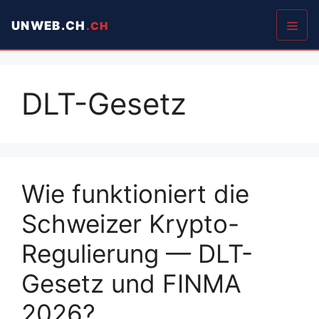
Springe
UNWEB.CH
zum
Inhalt
Men
DLT-Gesetz
Wie funktioniert die
Schweizer Krypto-
Regulierung — DLT-
Gesetz und FINMA
2026?