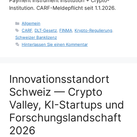
Payment Instrument Institution + Crypto-
Institution. CARF-Meldepflicht seit 1.1.2026.
Kategorien
Allgemein
Tags
CARF
,
DLT-Gesetz
,
FINMA
,
Krypto-Regulierung
,
Schweizer Banklizenz
Hinterlassen Sie einen Kommentar
Innovationsstandort
Schweiz — Crypto
Valley, KI-Startups und
Forschungslandschaft
2026