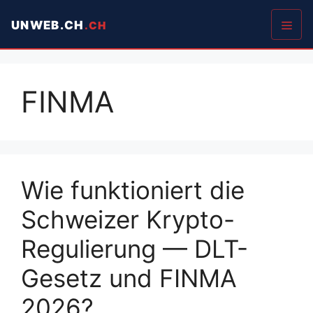
Springe
UNWEB.CH
zum
Inhalt
Men
FINMA
Wie funktioniert die
Schweizer Krypto-
Regulierung — DLT-
Gesetz und FINMA
2026?